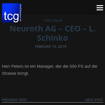
1 Min Read
Neuroth AG – CEO – L.
Schinko
FEBRUAR 15, 2019
-
Herr Peters ist ein Manager, der die 500 PS auf die
Strasse bringt.
PREVIOUS POST
NEXT POST