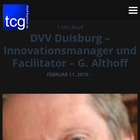
1 Min Read
DVV Duisburg –
Innovationsmanager und
Facilitator – G. Althoff
FEBRUAR 11, 2019
-